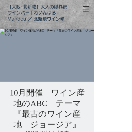
【大阪･北新地】大人の隠れ家
ワインバー｜わいんばる
Mandou ／ 北新地ワイン塾
10月開催 ワイン産
地のABC テーマ
『最古のワイン産
地 ジョージア』