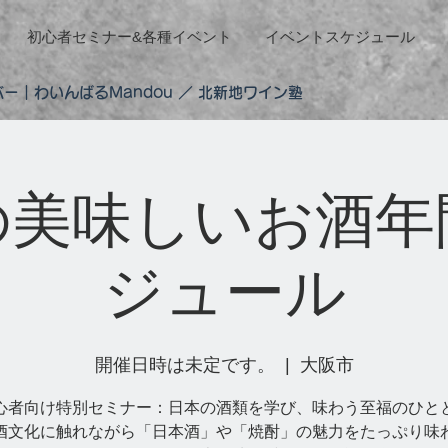
初心者セミナー&各種イベント
イベントスケジュール
ー｜わいんばるMandou ／ 北新地ワイン塾
の美味しいお酒年
ジュール
開催日時は未定です。
  |  
大阪市
初心者向け特別セミナー：日本の酒類を学び、味わう至福のひとと
酒文化に触れながら「日本酒」や「焼酎」の魅力をたっぷり味