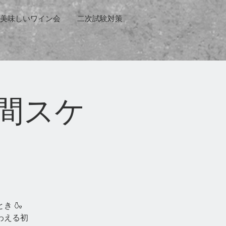
美味しいワイン会
二次試験対策
間スケ
き 🍶
わえる初