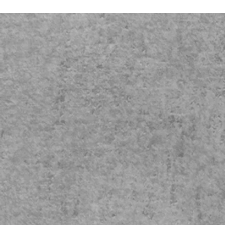
試験対策
一次試験対策 総まとめ
二次試験対策 総まとめ
二次対策：選択式アルコール飲料
試験Q&A（問い合わせ例）
受験を検討中の方へ
ソムリエ試験に関して
WE試験に関して
初心者歓迎／登録料・更新料不要／大阪・北新地 わいんばるM