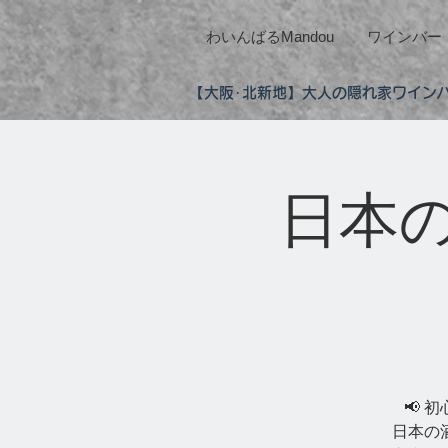
わいんばるMandou
ワインバー
【大阪･北新地】大人の隠れ家ワインバ
日本
📢 
日本の