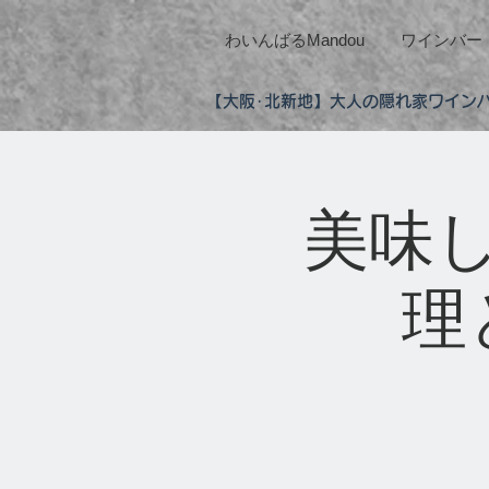
わいんばるMandou
ワインバー
【大阪･北新地】大人の隠れ家ワインバ
美味
理