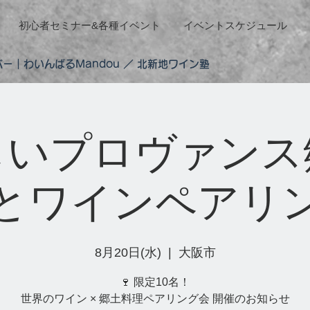
初心者セミナー&各種イベント
イベントスケジュール
ー｜わいんばるMandou ／ 北新地ワイン塾
しいプロヴァンス
とワインペアリ
8月20日(水)
  |  
大阪市
🍷 限定10名！
世界のワイン × 郷土料理ペアリング会 開催のお知らせ