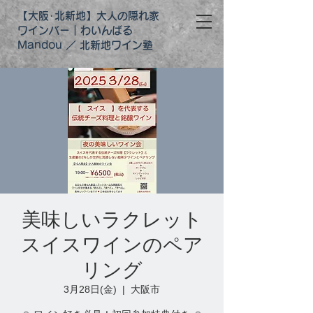
【大阪･北新地】大人の隠れ家
ワインバー｜わいんばる
Mandou ／ 北新地ワイン塾
美味しいラクレット
スイスワインのペア
リング
3月28日(金)
  |  
大阪市