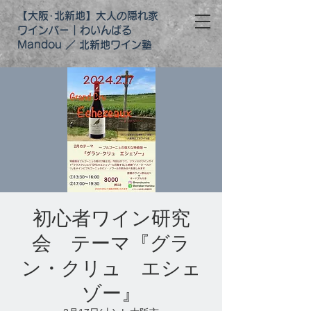
【大阪･北新地】大人の隠れ家
ワインバー｜わいんばる
Mandou ／ 北新地ワイン塾
初心者ワイン研究
会 テーマ『グラ
ン・クリュ エシェ
ゾー』