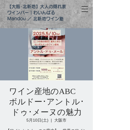
【大阪･北新地】大人の隠れ家
ワインバー｜わいんばる
Mandou ／ 北新地ワイン塾
ワイン産地のABC
ボルドー･アントル･
ドゥ･メーヌの魅力
5月10日(土)
  |  
大阪市