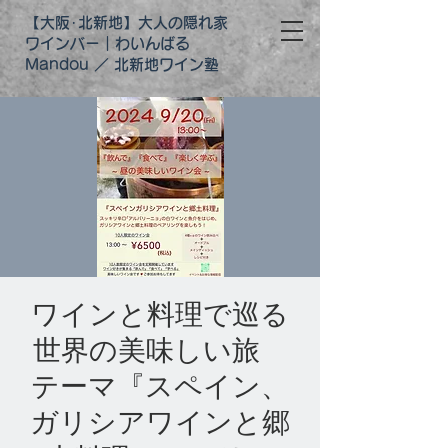
【大阪･北新地】大人の隠れ家
ワインバー｜わいんばる
Mandou ／ 北新地ワイン塾
ワインと料理で巡る
世界の美味しい旅
テーマ『スペイン、
ガリシアワインと郷