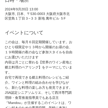
日時・場所
2024年9月20日 13:00
大阪市, 日本、〒530-0003 大阪府大阪市北
区堂島１丁目３−３３ 新地 萬年ビル ５F
イベントについて
この会は、毎月６回定期開催しています。お
ひとり様限定や１３時から開催のお昼の会、
１９時開催の夜の会など参加スタイルを自由
にお選びいただけます
内容は月ごとに替わる【世界のワイン産地と
郷土料理のペアリング】をテーマにしていま
す。
自宅で再現できる郷土料理のレシピもご紹
介。ワインと料理の組み合わせを学びなが
ら、新たな料理の楽しみ方も発見できます。
JSA認定シニアソムリエ、そして西洋専門調
理師・食育推進指導員でもある店主
『Mandou』が主催するこのイベントは、ワ
イン好きのための専用空間。気軽に参加し、