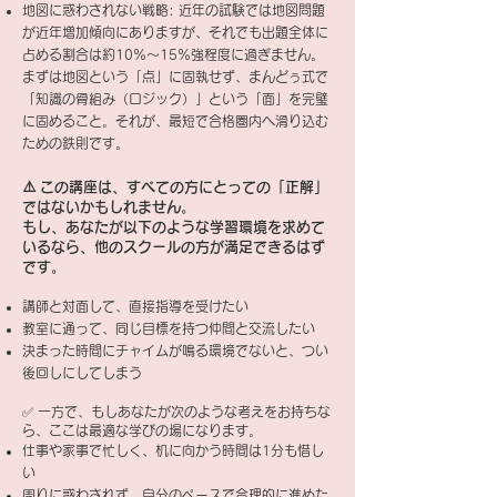
地図に惑わされない戦略: 近年の試験では地図問題
が近年増加傾向にありますが、それでも出題全体に
占める割合は約10%〜15%強程度に過ぎません。
まずは地図という「点」に固執せず、まんどぅ式で
「知識の骨組み（ロジック）」という「面」を完璧
に固めること。それが、最短で合格圏内へ滑り込む
ための鉄則です。
⚠️ この講座は、すべての方にとっての「正解」
ではないかもしれません。
もし、あなたが以下のような学習環境を求めて
いるなら、他のスクールの方が満足できるはず
です。
講師と対面して、直接指導を受けたい
教室に通って、同じ目標を持つ仲間と交流したい
決まった時間にチャイムが鳴る環境でないと、つい
後回しにしてしまう
✅ 一方で、もしあなたが次のような考えをお持ちな
ら、ここは最適な学びの場になります。
仕事や家事で忙しく、机に向かう時間は1分も惜し
い
周りに惑わされず、自分のペースで合理的に進めた