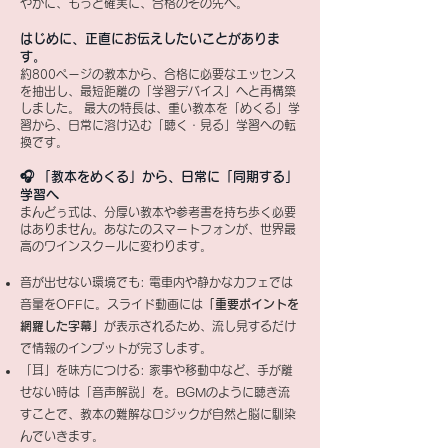
やかに、もっと確実に、合格のその先へ。
はじめに、正直にお伝えしたいことがありま
す。
約800ページの教本から、合格に必要なエッセンス
を抽出し、最短距離の「学習デバイス」へと再構築
しました。 最大の特長は、重い教本を「めくる」学
習から、日常に溶け込む「聴く・見る」学習への転
換です。
🎧 「教本をめくる」から、日常に「同期する」
学習へ
まんどぅ式は、分厚い教本や参考書を持ち歩く必要
はありません。あなたのスマートフォンが、世界最
高のワインスクールに変わります。
音が出せない環境でも: 電車内や静かなカフェでは
音量をOFFに。スライド動画には
「重要ポイントを
網羅した字幕」
が表示されるため、流し見するだけ
で情報のインプットが完了します。
「耳」を味方につける: 家事や移動中など、手が離
せない時は「音声解説」を。BGMのように聴き流
すことで、教本の難解なロジックが自然と脳に馴染
んでいきます。