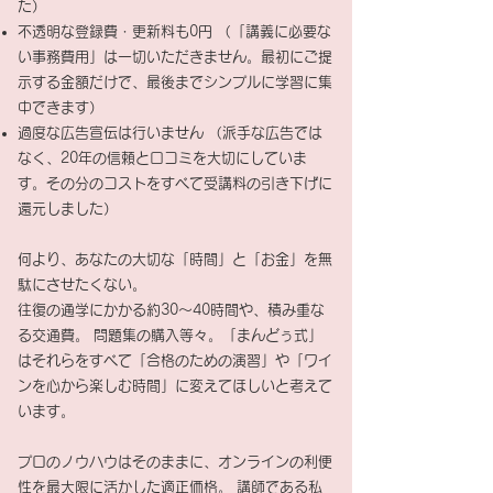
た）
不透明な登録費・更新料も0円 （「講義に必要な
い事務費用」は一切いただきません。最初にご提
示する金額だけで、最後までシンプルに学習に集
中できます）
過度な広告宣伝は行いません （派手な広告では
なく、20年の信頼と口コミを大切にしていま
す。その分のコストをすべて受講料の引き下げに
還元しました）
何より、あなたの大切な「時間」と「お金」を無
駄にさせたくない。
往復の通学にかかる約30～40時間や、積み重な
る交通費。 問題集の購入等々。「まんどぅ式」
はそれらをすべて「合格のための演習」や「ワイ
ンを心から楽しむ時間」に変えてほしいと考えて
います。
プロのノウハウはそのままに、オンラインの利便
性を最大限に活かした適正価格。 講師である私