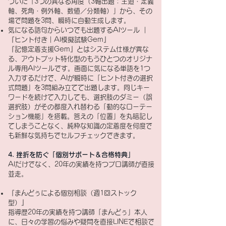
づいた「3つの異なる角度（3軸出題：王道・定義
軸、死角・例外軸、数値／分類軸）」から、その
場で問題を3問、瞬時に自動生成します。
気になる語句からいつでも出題するAIツール ｜
『ヒント付き｜AI模擬試験Gem』
『記憶定着支援Gem』とはシステム仕様が異な
る、アウトプット特化型のもうひとつのオリジナ
ル専用AIツールです。画面に気になる単語を1つ
入力するだけで、AIが瞬時に「ヒント付きの選択
式問題」を3問組み立てて出題します。同じキー
ワードを続けて入力しても、選択肢のダミー（誤
選択肢）がその都度入れ替わる「動的なローテー
ション機能」を搭載。答えの「位置」を丸暗記し
てしまうことなく、純粋な知識の定着度を何度で
も新鮮な気持ちでセルフチェックできます。
4. 挫折を防ぐ「個別サポート＆合格特典」
AIだけでなく、20年の実績を持つプロ講師が直接
並走。
『まんどぅによる個別相談（週1回ストック
型）』
指導歴20年の実績を持つ講師「まんどぅ」本人
に、日々の学習の悩みや疑問を直接LINEで相談で