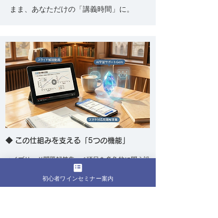
まま、あなただけの「講義時間」に。
◆ この仕組みを支える「5つの機能」
​ハイブリッド問題解答集： 1項目を多角的に問う設
計。全選択肢に解説を付し、正解以外の選択肢が
初心者ワインセミナー案内
「なぜ誤りなのか」も容易に確認できます。
試験対策Gem： 知りたい語句から瞬時に「3種類
の問題と解説」を生成。まずは無料体験で、その