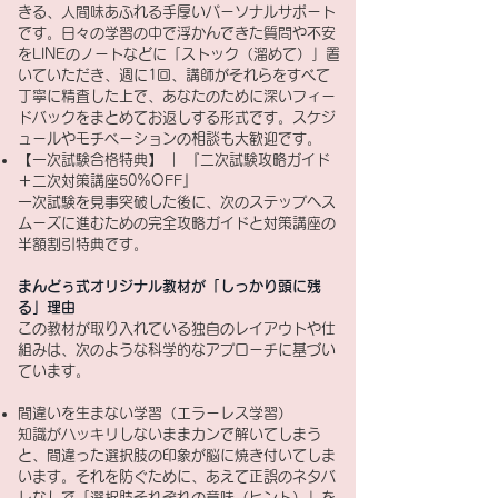
きる、人間味あふれる手厚いパーソナルサポート
です。日々の学習の中で浮かんできた質問や不安
をLINEのノートなどに「ストック（溜めて）」置
いていただき、週に1回、講師がそれらをすべて
丁寧に精査した上で、あなたのために深いフィー
ドバックをまとめてお返しする形式です。スケジ
ュールやモチベーションの相談も大歓迎です。
【一次試験合格特典】 ｜ 『二次試験攻略ガイド
＋二次対策講座50%OFF』
一次試験を見事突破した後に、次のステップへス
ムーズに進むための完全攻略ガイドと対策講座の
半額割引特典です。
まんどぅ式オリジナル教材が「しっかり頭に残
る」理由
この教材が取り入れている独自のレイアウトや仕
組みは、次のような科学的なアプローチに基づい
ています。
間違いを生まない学習（エラーレス学習）
知識がハッキリしないままカンで解いてしまう
と、間違った選択肢の印象が脳に焼き付いてしま
います。それを防ぐために、あえて正誤のネタバ
レなしで「選択肢それぞれの意味（ヒント）」を