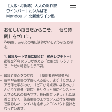
【大阪･北新地】大人の隠れ家
ワインバー｜わいんばる
Mandou ／ 北新地ワイン塾
お忙しい毎日だからこそ、「悩む時
間」をゼロに。
24時間、あなたの隣に講師がいるような安心感
を。​
1. 最短ルートで脳に馴染む「動画レクチャー」
指導歴20年のプロが教える「理解型」レクチャー
で、ただの暗記はもう不要。
最短で要点をつかむ ｜ 『章別要約解説動画』
各章や各項目の学習に入る前に、まず「そのエリ
アで何を学ぶのか」「どこが得点源になるのか」
という全体像（地図）をサクッと頭にインストー
ルするための動画です。長時間ダラダラとした講
義ではなく、該当項目のエッセンスだけを短時間
で要約した、タイパを追求したコンパクト設計と
なっています。