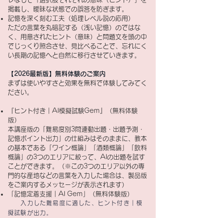
掲載し、曖昧な状態での誤答を防ぎます。
記憶を深く刻む工夫（処理レベル説の応用）
ただの言葉を丸暗記する（浅い記憶）のではな
く、用意されたヒント（意味）と問題文を頭の中
でじっくり照合させ、見比べることで、忘れにく
い長期の記憶へと自然に移行させていきます。
【2026最新版】無料体験のご案内
まずは使いやすさと効果を無料で体験してみてく
ださい。
『ヒント付き｜AI模擬試験Gem』（無料体験
版）
本講座版の「難易度別3問連動出題・出題予測・
記憶ポイント出力」の仕組みはそのままに、教本
の基本である「ワイン概論」「酒類概論」「飲料
概論」の3つのエリアに絞って、AIの出題を試す
ことができます。（※この3つのエリア以外の専
門的な産地などの言葉を入力した場合は、製品版
をご案内するメッセージが表示されます）
​
​「記憶定着支援｜AI Gem」（無料体験版）
入力した難易度に適した、
ヒント付き｜模
擬試験が出力。