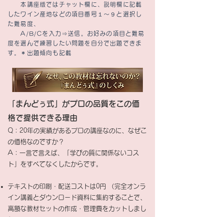
本講座版ではチャット欄に、説明欄に記載
したワイン産地などの項目番号１～９と選択し
た難易度、
A/B/Cを入力⇒送信。お好みの項目と難易
度を選んで練習したい問題を自分で出題できま
す。
​＊出題傾向も記載
「まんどぅ式」がプロの品質をこの価
格で提供できる理由
Q：20年の実績があるプロの講座なのに、なぜこ
の価格なのですか？
A：一言で言えば、「学びの質に関係ないコス
ト」をすべてなくしたからです。
テキストの印刷・配送コストは0円 （完全オンラ
イン講義とダウンロード資料に集約することで、
高額な教材セットの作成・管理費をカットしまし