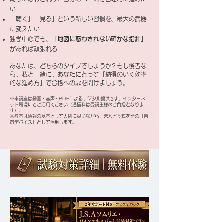
い
「聴く」「見る」という新しい習慣を、最大の武器
に変えたい
独学中心でも、
「地図に惑わされない確かな指針」
があれば頑張れる
あなたは、どちらのタイプでしょうか？もし後者な
ら、私と一緒に、あなたにとって「納得のいく効率
的な進め方」で合格への扉を開けましょう。
※本講座は動画・音声・PDFによるデジタル提供です。インターネ
ット環境にてご活用ください
（通信料は受講生様のご負担となりま
す）。
※教本は情報の基本として大切に扱いながら、まんどぅ式をその「習
得デバイス」として活用します。