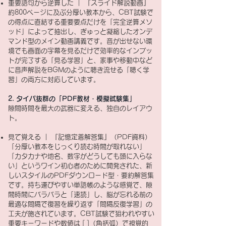
重要語句から逆算した ｜ 『スライド解説動画』
約800ページに及ぶ分厚い教本から、CBT試験で
の得点に直結する重要要点だけを「完全逆算メソ
ッド」によって抽出し、ぎゅっと凝縮したオンデ
マンド型のメイン動画講義です。音が出せない環
境でも画面の字幕を見るだけで効率的なインプッ
トが完了する「見る学習」と、家事や移動中など
に音声解説をBGMのように聴き流せる「聴く学
習」の両方に対応しています。
2. タイパ抜群の「PDF教材・模擬試験集」
隙間時間を最大の武器に変える、独自のレイアウ
ト。
見て覚える ｜ 『記憶定着解答集』（PDF資料）
「分厚い教本をじっくり読む時間が取れない」
「カタカナや地名、数字がどうしても頭に入らな
い」というワイン初心者のために開発された、新
しいスタイルのPDFダウンロード型・要約解答集
です。持ち運びやすい単語帳のような感覚で、隙
間時間にバラバラと「速読」し、脳が忘れる前の
最適な間隔で復習を繰り返す「間隔反復学習」の
工夫が施されています。CBT試験で狙われやすい
重要キーワードや数値は [ ]（角括弧）で視覚的