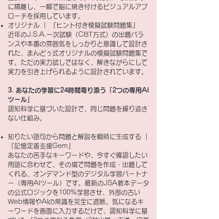
に隔離し、一瞬で脳に焼き付けるビジュアルアプ
ローチを採用しています。
オリジナル ｜ 『ヒント付き模擬試験問題集』
近年のJ.S.A.一次試験（CBT方式）の出題バラ
ンスや本番の雰囲気をしっかりと意識して設計さ
れた、まんどぅ式オリジナルの模擬試験問題集で
す。ただの実力試しではなく、解きながらにして
実力を引き上げられるように設計されています。
3. あなたの学習に24時間寄り添う「2つの専用AI
ツール」
認知科学に基づいた設計で、同じ問題を繰り返さ
ない仕組み。
知りたい語句から問題と解説を瞬時に生成する ｜
『記憶定着支援Gem』
あなたの苦手なキーワードや、今すぐ確認したい
用語に合わせて、その場で問題を作成・出題して
くれる、オンデマンド型のデジタル学習パートナ
ー（専用AIツール）です。最新のJSA教本データ
の公式ロジックを100%学習させ、外部の古い
Web情報やAIの常識を完全に遮断。気になるキ
ーワードを画面に入力するだけで、認知科学に基